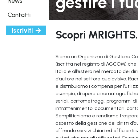
gestire i tuo
News
Contatti
Iscriviti
Scopri MRIGHTS.
Siamo un Organismo di Gestione Col
(iscritta nel registro di AGCOM) che
Italia e all’estero nel mercato dei diri
d’autore nel settore audiovisivo. Ra
e distribuiamo i compensi per l’utilizz
esempio, di opere cinematografiche, 
seriali, cortometraggi, programmi di
intrattenimento, documentari, cart
Semplifichiamo e rendiamo traspar
aspetto della gestione dei diritti d’a
offrendo servizi chiari ed efficienti s
autori, che per gli utilizzatori. Favor